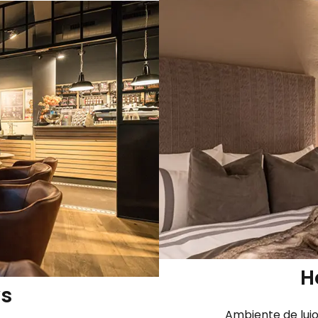
H
ws
Ambiente de lujo 