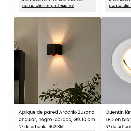
como cliente profesional
como clien
Aplique de pared Arcchio Zuzana,
Quentin l
angular, negro-dorado, G9, 10 cm
LED en bla
Nº de artículo:
9621855
Nº de artícul