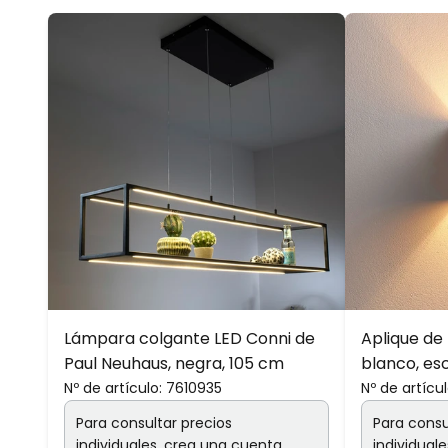
Lámpara colgante LED Conni de
Aplique de
Paul Neuhaus, negra, 105 cm
blanco, esca
Nº de artículo:
7610935
Nº de artícul
Para consultar precios
Para consu
individuales,
crea una cuenta
individuale