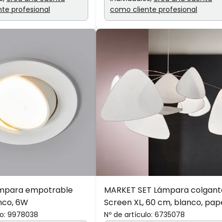
te profesional
como cliente profesional
ámpara empotrable
MARKET SET Lámpara colgant
nco, 6W
Screen XL, 60 cm, blanco, pap
o:
9978038
Nº de artículo:
6735078