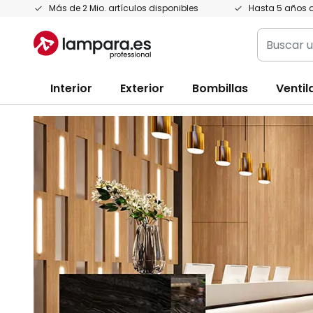
Ir
Más de 2 Mio. artículos disponibles
Hasta 5 años d
al
Buscar
contenido
un
producto,
Interior
Exterior
Bombillas
Ventil
categoría
marca...