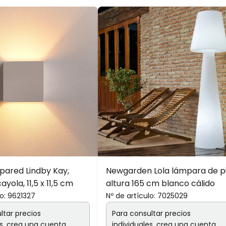
 pared Lindby Kay,
Newgarden Lola lámpara de p
yola, 11,5 x 11,5 cm
altura 165 cm blanco cálido
o:
9621327
Nº de artículo:
7025029
ltar precios
Para consultar precios
s,
crea una cuenta
individuales,
crea una cuenta