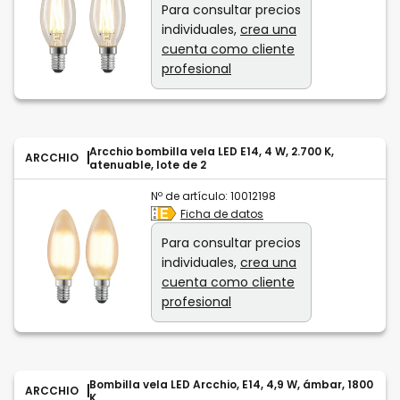
Para consultar precios
individuales,
crea una
cuenta como cliente
profesional
Arcchio bombilla vela LED E14, 4 W, 2.700 K,
ARCCHIO
atenuable, lote de 2
Nº de artículo:
10012198
Ficha de datos
Para consultar precios
individuales,
crea una
cuenta como cliente
profesional
Bombilla vela LED Arcchio, E14, 4,9 W, ámbar, 1800
ARCCHIO
K