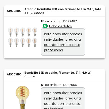
Arcchio bombilla LED con filamento E14 G45, lote
ARCCHIO
de 10, 3000 K
Nº de artículo:
10029487
Ficha de datos
Para consultar precios
individuales,
crea una
cuenta como cliente
profesional
Bombilla LED Arcchio, filamento, E14, 4,9 W,
ARCCHIO
ámbar
Nº de artículo:
10032656
Para consultar precios
individuales,
crea una
cuenta como cliente
profesional