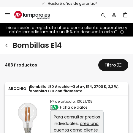
Ir
Hasta 5 años de garantía²
al
contenido
Inicia sesión o regístrate ahora como cliente corporativo y
obtén inmediatamente un 15% de descuento extra*
Bombillas E14
463 Productos
Filtro
Bombilla LED Arcchio «Gota», E14, 2700 K, 2,2 W,
ARCCHIO
bombilla LED con filamento
Nº de artículo:
10021709
Ficha de datos
Para consultar precios
individuales,
crea una
cuenta como cliente