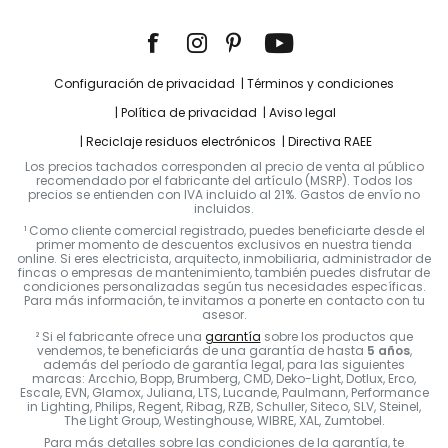
Configuración de privacidad
Términos y condiciones
Política de privacidad
Aviso legal
Reciclaje residuos electrónicos
Directiva RAEE
Los precios tachados corresponden al precio de venta al público
recomendado por el fabricante del artículo (MSRP). Todos los
precios se entienden con IVA incluido al 21%. Gastos de envío no
incluidos.
¹ Como cliente comercial registrado, puedes beneficiarte desde el
primer momento de descuentos exclusivos en nuestra tienda
online. Si eres electricista, arquitecto, inmobiliaria, administrador de
fincas o empresas de mantenimiento, también puedes disfrutar de
condiciones personalizadas según tus necesidades específicas.
Para más información, te invitamos a ponerte en contacto con tu
asesor.
² Si el fabricante ofrece una
garantía
sobre los productos que
vendemos, te beneficiarás de una garantía de hasta
5 años
,
además del período de garantía legal, para las siguientes
marcas: Arcchio, Bopp, Brumberg, CMD, Deko-Light, Dotlux, Erco,
Escale, EVN, Glamox, Juliana, LTS, Lucande, Paulmann, Performance
in Lighting, Philips, Regent, Ribag, RZB, Schuller, Siteco, SLV, Steinel,
The Light Group, Westinghouse, WIBRE, XAL, Zumtobel.
Para más detalles sobre las condiciones de la garantía, te