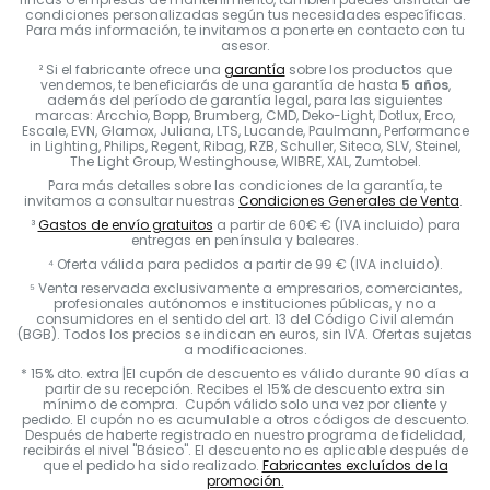
condiciones personalizadas según tus necesidades específicas.
Para más información, te invitamos a ponerte en contacto con tu
asesor.
² Si el fabricante ofrece una
garantía
sobre los productos que
vendemos, te beneficiarás de una garantía de hasta
5 años
,
además del período de garantía legal, para las siguientes
marcas: Arcchio, Bopp, Brumberg, CMD, Deko-Light, Dotlux, Erco,
Escale, EVN, Glamox, Juliana, LTS, Lucande, Paulmann, Performance
in Lighting, Philips, Regent, Ribag, RZB, Schuller, Siteco, SLV, Steinel,
The Light Group, Westinghouse, WIBRE, XAL, Zumtobel.
Para más detalles sobre las condiciones de la garantía, te
invitamos a consultar nuestras
Condiciones Generales de Venta
.
³
Gastos de envío gratuitos
a partir de 60€ € (IVA incluido) para
entregas en península y baleares.
⁴ Oferta válida para pedidos a partir de 99 € (IVA incluido).
⁵ Venta reservada exclusivamente a empresarios, comerciantes,
profesionales autónomos e instituciones públicas, y no a
consumidores en el sentido del art. 13 del Código Civil alemán
(BGB). Todos los precios se indican en euros, sin IVA. Ofertas sujetas
a modificaciones.
* 15% dto. extra |El cupón de descuento es válido durante 90 días a
partir de su recepción. Recibes el 15% de descuento extra sin
mínimo de compra. Cupón válido solo una vez por cliente y
pedido. El cupón no es acumulable a otros códigos de descuento.
Después de haberte registrado en nuestro programa de fidelidad,
recibirás el nivel "Básico". El descuento no es aplicable después de
que el pedido ha sido realizado.
Fabricantes excluídos de la
promoción.