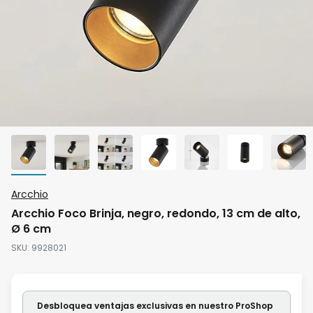
Saltar
Arcchio
al
Arcchio Foco Brinja, negro, redondo, 13 cm de alto,
comienzo
Ø 6 cm
de
SKU
9928021
la
galería
de
Desbloquea ventajas exclusivas en nuestro ProShop
imágenes