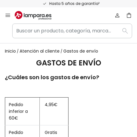
Ir
Hasta 5 años de garantía²
al
contenido
Buscar
Busc
un
producto,
categoría,
Inicio
Atención al cliente
Gastos de envío
marca...
GASTOS DE ENVÍO
¿Cuáles son los gastos de envío?
Pedido
4,95€
inferior a
60€
Pedido
Gratis