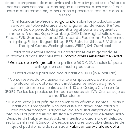
fincas o empresas de mantenimiento, también puedes disfrutar de
condiciones personalizadas según tus necesidades específicas.
Para más información, te invitamos a ponerte en contacto con tu
asesor.
² Si el fabricante ofrece una
garantía
sobre los productos que
vendemos, te beneficiarás de una garantía de hasta
5 años
,
además del período de garantía legal, para las siguientes
marcas: Arcchio, Bopp, Brumberg, CMD, Deko-Light, Dotlux, Erco,
Escale, EVN, Glamox, Juliana, LTS, Lucande, Paulmann, Performance
in Lighting, Philips, Regent, Ribag, RZB, Schuller, Siteco, SLV, Steinel,
The Light Group, Westinghouse, WIBRE, XAL, Zumtobel.
Para más detalles sobre las condiciones de la garantía, te
invitamos a consultar nuestras
Condiciones Generales de Venta
.
³
Gastos de envío gratuitos
a partir de 60€ € (IVA incluido) para
entregas en península y baleares.
⁴ Oferta válida para pedidos a partir de 99 € (IVA incluido).
⁵ Venta reservada exclusivamente a empresarios, comerciantes,
profesionales autónomos e instituciones públicas, y no a
consumidores en el sentido del art. 13 del Código Civil alemán
(BGB). Todos los precios se indican en euros, sin IVA. Ofertas sujetas
a modificaciones.
* 15% dto. extra |El cupón de descuento es válido durante 90 días a
partir de su recepción. Recibes el 15% de descuento extra sin
mínimo de compra. Cupón válido solo una vez por cliente y
pedido. El cupón no es acumulable a otros códigos de descuento.
Después de haberte registrado en nuestro programa de fidelidad,
recibirás el nivel "Básico". El descuento no es aplicable después de
que el pedido ha sido realizado.
Fabricantes excluídos de la