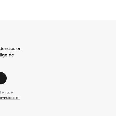
ndencias en
igo de
l enlace
formulario de