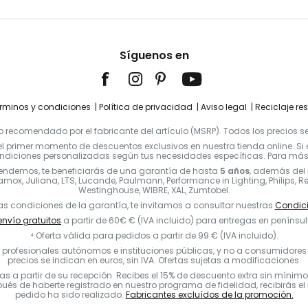
Síguenos en
rminos y condiciones
Política de privacidad
Aviso legal
Reciclaje re
 recomendado por el fabricante del artículo (MSRP). Todos los precios se 
l primer momento de descuentos exclusivos en nuestra tienda online. Si ere
diciones personalizadas según tus necesidades específicas. Para más i
vendemos, te beneficiarás de una garantía de hasta
5 años
, además del 
mox, Juliana, LTS, Lucande, Paulmann, Performance in Lighting, Philips, Rege
Westinghouse, WIBRE, XAL, Zumtobel.
as condiciones de la garantía, te invitamos a consultar nuestras
Condici
nvío gratuitos
a partir de 60€ € (IVA incluido) para entregas en penínsul
⁴ Oferta válida para pedidos a partir de 99 € (IVA incluido).
rofesionales autónomos e instituciones públicas, y no a consumidores en
precios se indican en euros, sin IVA. Ofertas sujetas a modificaciones.
ías a partir de su recepción. Recibes el 15% de descuento extra sin mínim
 de haberte registrado en nuestro programa de fidelidad, recibirás el n
pedido ha sido realizado.
Fabricantes excluídos de la promoción.