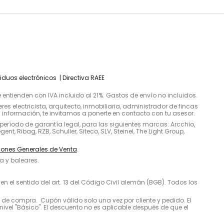
siduos electrónicos
Directiva RAEE
entienden con IVA incluido al 21%. Gastos de envío no incluidos.
s electricista, arquitecto, inmobiliaria, administrador de fincas
nformación, te invitamos a ponerte en contacto con tu asesor.
período de garantía legal, para las siguientes marcas: Arcchio,
nt, Ribag, RZB, Schuller, Siteco, SLV, Steinel, The Light Group,
ones Generales de Venta
.
a y baleares.
 el sentido del art. 13 del Código Civil alemán (BGB). Todos los
o de compra. Cupón válido solo una vez por cliente y pedido. El
ivel "Básico". El descuento no es aplicable después de que el