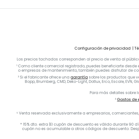
Configuración de privacidad
Té
Los precios tachados corresponden al precio de venta al público
¹ Como cliente comercial registrado, puedes beneficiarte desde e
o empresas de mantenimiento, también puedes disfrutar de con
² Si el fabricante ofrece una
garantía
sobre los productos que 
Bopp, Brumberg, CMD, Deko-Light, Dotlux, Erco, Escale, EVN, Gla
Para más detalles sobre l
³
Gastos de e
⁵ Venta reservada exclusivamente a empresarios, comerciantes, p
* 15% dto. extra |El cupón de descuento es válido durante 90 d
cupón no es acumulable a otros códigos de descuento. Después