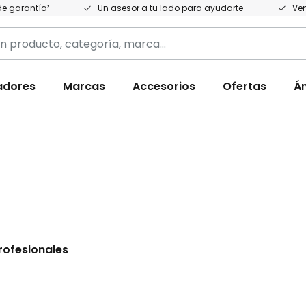
e garantía²
Un asesor a tu lado para ayudarte
Ven
adores
Marcas
Accesorios
Ofertas
Á
,
rofesionales