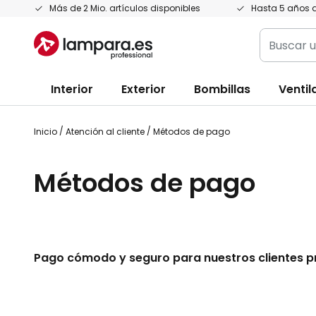
Ir
Más de 2 Mio. artículos disponibles
Hasta 5 años d
al
Buscar
contenido
un
producto,
Interior
Exterior
Bombillas
Ventil
categoría
marca...
Inicio
Atención al cliente
Métodos de pago
Métodos de pago
Pago cómodo y seguro para nuestros clientes p