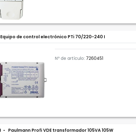
Equipo de control electrónico PTi 70/220-240 I
Nº de artículo:
7260451
N
Paulmann Profi VDE transformador 105VA 105W