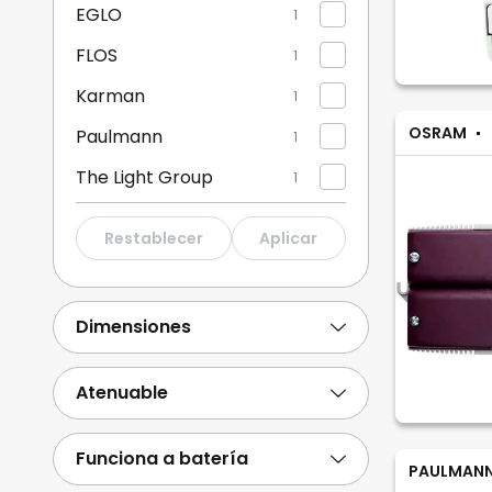
EGLO
1
FLOS
1
Karman
1
OSRAM
Paulmann
1
The Light Group
1
Restablecer
Aplicar
Dimensiones
Atenuable
Funciona a batería
PAULMAN