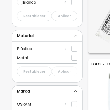
Blanco
4
Restablecer
Aplicar
Material
Plástico
3
Metal
1
EGLO
T
Restablecer
Aplicar
Marca
OSRAM
2