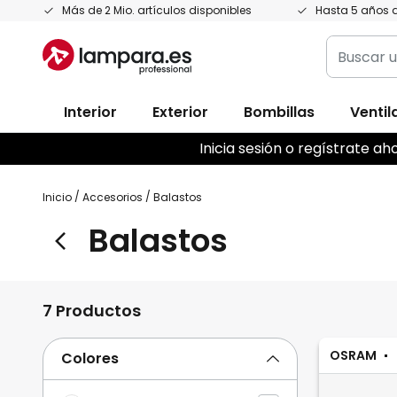
Ir
Más de 2 Mio. artículos disponibles
Hasta 5 años d
al
Buscar
contenido
un
producto,
Interior
Exterior
Bombillas
Ventil
categoría
marca...
Inicia sesión o regístrate 
Inicio
Accesorios
Balastos
Balastos
7 Productos
OSRAM
Colores