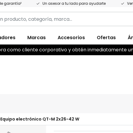
e garantía²
Un asesor a tu lado para ayudarte
Ven
adores
Marcas
Accesorios
Ofertas
Á
,
ahora como cliente corporativo y obtén inmediatamente u
Equipo electrónico QT-M 2x26-42 W