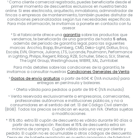
¹ Como cliente comercial registrado, puedes beneficiarte desde el
primer momento de descuentos exclusivos en nuestra tienda
online. Si eres electricista, arquitecto, inmobiliaria, administrador de
fincas o empresas de mantenimiento, también puedes disfrutar de
condiciones personalizadas según tus necesidades específicas.
Para más información, te invitamos a ponerte en contacto con tu
asesor.
² Si el fabricante ofrece una
garantía
sobre los productos que
vendemos, te beneficiarás de una garantía de hasta
5 años
,
además del período de garantía legal, para las siguientes
marcas: Arcchio, Bopp, Brumberg, CMD, Deko-Light, Dotlux, Erco,
Escale, EVN, Glamox, Juliana, LTS, Lucande, Paulmann, Performance
in Lighting, Philips, Regent, Ribag, RZB, Schuller, Siteco, SLV, Steinel,
The Light Group, Westinghouse, WIBRE, XAL, Zumtobel.
Para más detalles sobre las condiciones de la garantía, te
invitamos a consultar nuestras
Condiciones Generales de Venta
.
³
Gastos de envío gratuitos
a partir de 60€ € (IVA incluido) para
entregas en península y baleares.
⁴ Oferta válida para pedidos a partir de 99 € (IVA incluido).
⁵ Venta reservada exclusivamente a empresarios, comerciantes,
profesionales autónomos e instituciones públicas, y no a
consumidores en el sentido del art. 13 del Código Civil alemán
(BGB). Todos los precios se indican en euros, sin IVA. Ofertas sujetas
a modificaciones.
* 15% dto. extra |El cupón de descuento es válido durante 90 días a
partir de su recepción. Recibes el 15% de descuento extra sin
mínimo de compra. Cupón válido solo una vez por cliente y
pedido. El cupón no es acumulable a otros códigos de descuento.
Después de haberte registrado en nuestro programa de fidelidad,