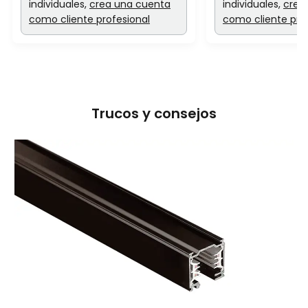
individuales,
crea una cuenta
individuales,
crea
como cliente profesional
como cliente pro
Trucos y consejos