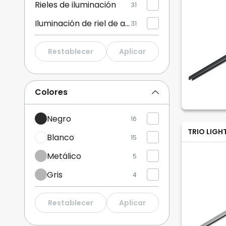
Rieles de iluminación
31
Iluminación de riel de alto voltaje
31
Restablecer
Aplicar
Colores
Negro
16
TRIO LIGH
Blanco
15
Metálico
5
Gris
4
Restablecer
Aplicar