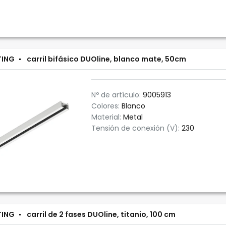
TING
carril bifásico DUOline, blanco mate, 50cm
Nº de artículo:
9005913
Colores:
Blanco
Material:
Metal
Tensión de conexión (V):
230
TING
carril de 2 fases DUOline, titanio, 100 cm