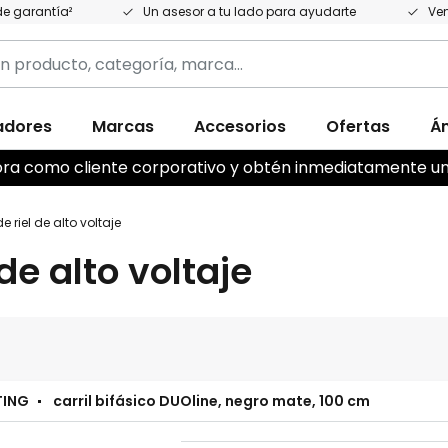
e garantía²
Un asesor a tu lado para ayudarte
Ven
adores
Marcas
Accesorios
Ofertas
Á
,
ahora como cliente corporativo y obtén inmediatamente u
 riel de alto voltaje
de alto voltaje
TING
carril bifásico DUOline, negro mate, 100 cm