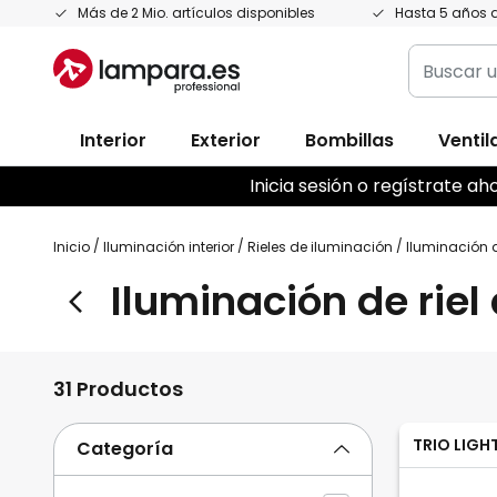
Ir
Más de 2 Mio. artículos disponibles
Hasta 5 años d
al
Buscar
contenido
un
producto,
Interior
Exterior
Bombillas
Ventil
categoría
marca...
Inicia sesión o regístrate 
Inicio
Iluminación interior
Rieles de iluminación
Iluminación de
Iluminación de riel 
31 Productos
TRIO LIGH
Categoría