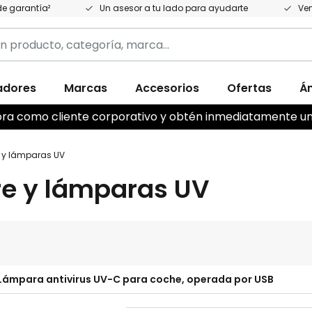
e garantía²
Un asesor a tu lado para ayudarte
Ven
adores
Marcas
Accesorios
Ofertas
Á
,
ahora como cliente corporativo y obtén inmediatamente u
e y lámparas UV
ire y lámparas UV
Lámpara antivirus UV-C para coche, operada por USB