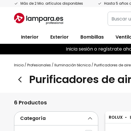
Ir
Más de 2 Mio. artículos disponibles
Hasta 5 años d
al
Buscar
contenido
un
producto,
Interior
Exterior
Bombillas
Ventil
categoría
marca...
Inicia sesión o regístrate 
Inicio
Profesionales
Iluminación técnica
Purificadores de air
Purificadores de a
6 Productos
ROLUX
Categoría