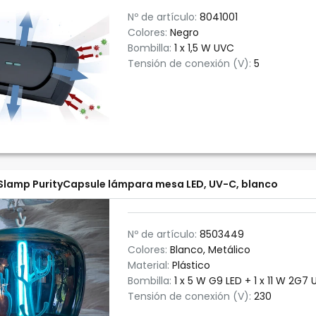
Nº de artículo:
8041001
Colores:
Negro
Bombilla:
1 x 1,5 W UVC
Tensión de conexión (V):
5
Slamp PurityCapsule lámpara mesa LED, UV-C, blanco
Nº de artículo:
8503449
Colores:
Blanco, Metálico
Material:
Plástico
Bombilla:
1 x 5 W G9 LED + 1 x 11 W 2G7
Tensión de conexión (V):
230