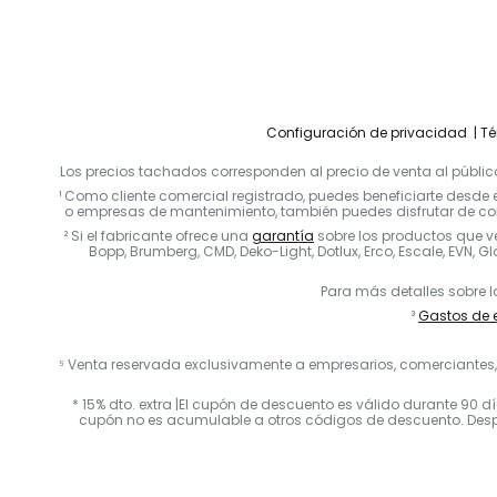
Configuración de privacidad
Té
Los precios tachados corresponden al precio de venta al público
¹ Como cliente comercial registrado, puedes beneficiarte desde e
o empresas de mantenimiento, también puedes disfrutar de con
² Si el fabricante ofrece una
garantía
sobre los productos que 
Bopp, Brumberg, CMD, Deko-Light, Dotlux, Erco, Escale, EVN, Gla
Para más detalles sobre l
³
Gastos de e
⁵ Venta reservada exclusivamente a empresarios, comerciantes, p
* 15% dto. extra |El cupón de descuento es válido durante 90 d
cupón no es acumulable a otros códigos de descuento. Después