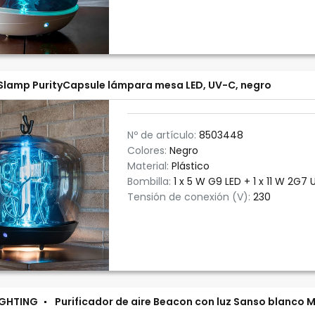
Slamp PurityCapsule lámpara mesa LED, UV-C, negro
Nº de artículo:
8503448
Colores:
Negro
Material:
Plástico
Bombilla:
1 x 5 W G9 LED + 1 x 11 W 2G7
Tensión de conexión (V):
230
IGHTING
Purificador de aire Beacon con luz Sanso blanco 