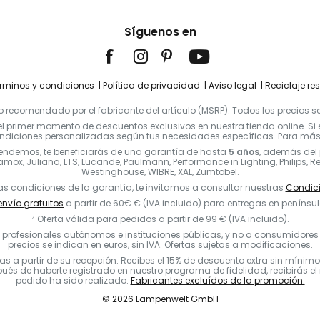
Síguenos en
rminos y condiciones
Política de privacidad
Aviso legal
Reciclaje re
 recomendado por el fabricante del artículo (MSRP). Todos los precios se 
l primer momento de descuentos exclusivos en nuestra tienda online. Si ere
diciones personalizadas según tus necesidades específicas. Para más i
vendemos, te beneficiarás de una garantía de hasta
5 años
, además del 
mox, Juliana, LTS, Lucande, Paulmann, Performance in Lighting, Philips, Rege
Westinghouse, WIBRE, XAL, Zumtobel.
as condiciones de la garantía, te invitamos a consultar nuestras
Condici
nvío gratuitos
a partir de 60€ € (IVA incluido) para entregas en penínsul
⁴ Oferta válida para pedidos a partir de 99 € (IVA incluido).
rofesionales autónomos e instituciones públicas, y no a consumidores en
precios se indican en euros, sin IVA. Ofertas sujetas a modificaciones.
ías a partir de su recepción. Recibes el 15% de descuento extra sin mínim
 de haberte registrado en nuestro programa de fidelidad, recibirás el n
pedido ha sido realizado.
Fabricantes excluídos de la promoción.
© 2026 Lampenwelt GmbH