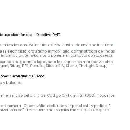
siduos electrónicos
Directiva RAEE
entienden con IVA incluido al 21%. Gastos de envío no incluidos.
s electricista, arquitecto, inmobiliaria, administrador de fincas
nformación, te invitamos a ponerte en contacto con tu asesor.
período de garantía legal, para las siguientes marcas: Arcchio,
nt, Ribag, RZB, Schuller, Siteco, SLV, Steinel, The Light Group,
ones Generales de Venta
.
a y baleares.
 el sentido del art. 13 del Código Civil alemán (BGB). Todos los
o de compra. Cupón válido solo una vez por cliente y pedido. El
ivel "Básico". El descuento no es aplicable después de que el