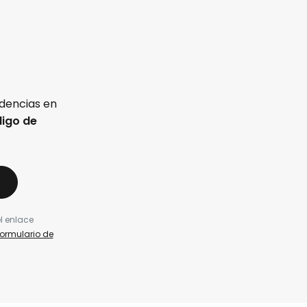
ndencias en
igo de
l enlace
formulario de