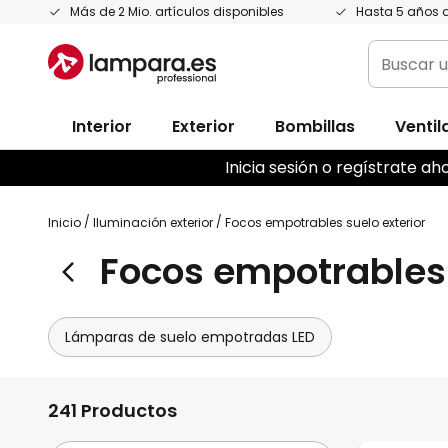
Ir
Más de 2 Mio. artículos disponibles
Hasta 5 años d
al
Buscar
contenido
un
producto,
Interior
Exterior
Bombillas
Ventil
categoría
marca...
Inicia sesión o regístrate 
Inicio
Iluminación exterior
Focos empotrables suelo exterior
Focos empotrables 
Lámparas de suelo empotradas LED
241 Productos