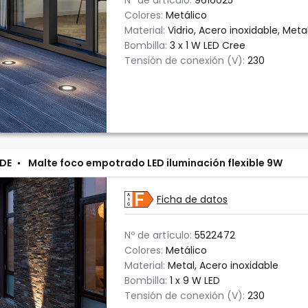
Nº de artículo:
9616025
Colores:
Metálico
Material:
Vidrio, Acero inoxidable, Meta
Bombilla:
3 x 1 W LED Cree
Tensión de conexión (V):
230
DE
Malte foco empotrado LED iluminación flexible 9W
Ficha de datos
Nº de artículo:
5522472
Colores:
Metálico
Material:
Metal, Acero inoxidable
Bombilla:
1 x 9 W LED
Tensión de conexión (V):
230