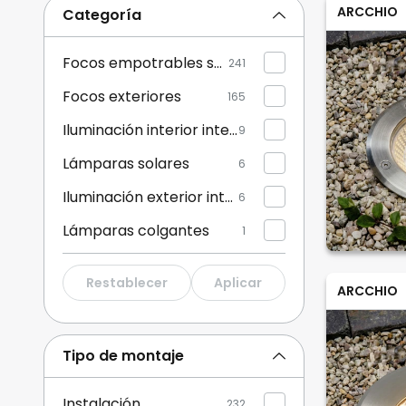
ARCCHIO
Categoría
Focos empotrables suelo exterior
241
Focos exteriores
165
Iluminación interior inteligente
9
Lámparas solares
6
Iluminación exterior inteligente
6
Lámparas colgantes
1
Balizas y sobremuros
1
Restablecer
Aplicar
ARCCHIO
Lámparas de techo exteriores
1
Tipo de montaje
Instalación
232