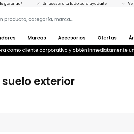
e garantía²
Un asesor a tu lado para ayudarte
Ven
adores
Marcas
Accesorios
Ofertas
Á
,
ahora como cliente corporativo y obtén inmediatamente u
suelo exterior