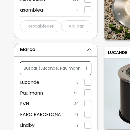
asamblea
9
Restablecer
Aplicar
Marca
LUCANDE
Buscar
(Lucande,
Paulmann,
Lucande
16
...)
Paulmann
50
EVN
39
FARO BARCELONA
18
Lindby
9