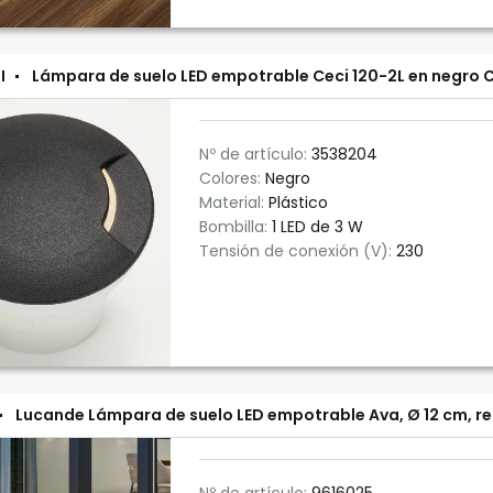
I
Lámpara de suelo LED empotrable Ceci 120-2L en negro 
Nº de artículo:
3538204
Colores:
Negro
Material:
Plástico
Bombilla:
1 LED de 3 W
Tensión de conexión (V):
230
Lucande Lámpara de suelo LED empotrable Ava, Ø 12 cm, r