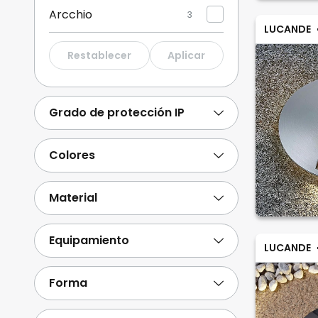
Arcchio
3
LUCANDE
Konstsmide
15
Restablecer
Aplicar
Briloner
8
Heitronic
5
Grado de protección IP
Deko-Light
2
Ver más
Colores
Material
Equipamiento
LUCANDE
Forma