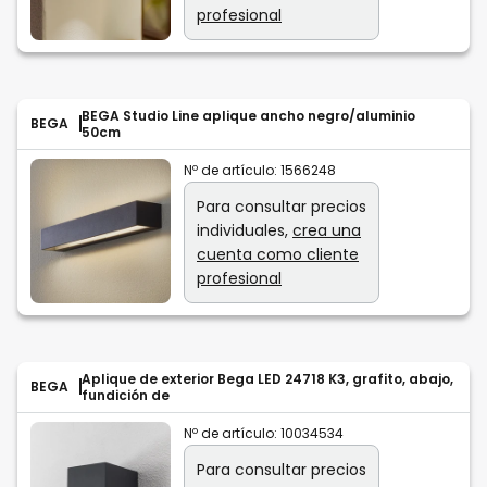
profesional
BEGA Studio Line aplique ancho negro/aluminio
BEGA
50cm
Nº de artículo:
1566248
Para consultar precios
individuales,
crea una
cuenta como cliente
profesional
Aplique de exterior Bega LED 24718 K3, grafito, abajo,
BEGA
fundición de
Nº de artículo:
10034534
Para consultar precios