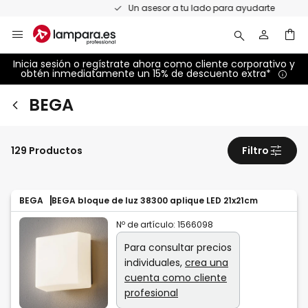
Ir
Un asesor a tu lado para ayudarte
al
contenido
Inicia sesión o regístrate ahora como cliente corporativo y
obtén inmediatamente un 15% de descuento extra*
BEGA
129 Productos
Filtro
BEGA
BEGA bloque de luz 38300 aplique LED 21x21cm
Nº de artículo:
1566098
Para consultar precios
individuales,
crea una
cuenta como cliente
profesional