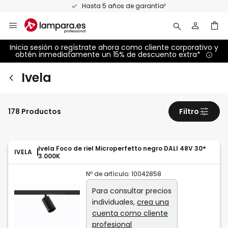
Ir
Hasta 5 años de garantía²
al
contenido
Inicia sesión o regístrate ahora como cliente corporativo y
obtén inmediatamente un 15% de descuento extra*
Ivela
178 Productos
Filtro
Ivela Foco de riel Microperfetto negro DALI 48V 30°
IVELA
3.000K
Nº de artículo:
10042858
Para consultar precios
individuales,
crea una
cuenta como cliente
profesional