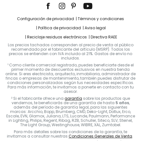
Configuración de privacidad
Términos y condiciones
Política de privacidad
Aviso legal
Reciclaje residuos electrónicos
Directiva RAEE
Los precios tachados corresponden al precio de venta al público
recomendado por el fabricante del artículo (MSRP). Todos los
precios se entienden con IVA incluido al 21%. Gastos de envío no
incluidos.
¹ Como cliente comercial registrado, puedes beneficiarte desde el
primer momento de descuentos exclusivos en nuestra tienda
online. Si eres electricista, arquitecto, inmobiliaria, administrador de
fincas o empresas de mantenimiento, también puedes disfrutar de
condiciones personalizadas según tus necesidades específicas.
Para más información, te invitamos a ponerte en contacto con tu
asesor.
² Si el fabricante ofrece una
garantía
sobre los productos que
vendemos, te beneficiarás de una garantía de hasta
5 años
,
además del período de garantía legal, para las siguientes
marcas: Arcchio, Bopp, Brumberg, CMD, Deko-Light, Dotlux, Erco,
Escale, EVN, Glamox, Juliana, LTS, Lucande, Paulmann, Performance
in Lighting, Philips, Regent, Ribag, RZB, Schuller, Siteco, SLV, Steinel,
The Light Group, Westinghouse, WIBRE, XAL, Zumtobel.
Para más detalles sobre las condiciones de la garantía, te
invitamos a consultar nuestras
Condiciones Generales de Venta
.