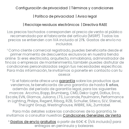
Configuración de privacidad
Términos y condiciones
Política de privacidad
Aviso legal
Reciclaje residuos electrónicos
Directiva RAEE
Los precios tachados corresponden al precio de venta al público
recomendado por el fabricante del artículo (MSRP). Todos los
precios se entienden con IVA incluido al 21%. Gastos de envío no
incluidos.
¹ Como cliente comercial registrado, puedes beneficiarte desde el
primer momento de descuentos exclusivos en nuestra tienda
online. Si eres electricista, arquitecto, inmobiliaria, administrador de
fincas o empresas de mantenimiento, también puedes disfrutar de
condiciones personalizadas según tus necesidades específicas.
Para más información, te invitamos a ponerte en contacto con tu
asesor.
² Si el fabricante ofrece una
garantía
sobre los productos que
vendemos, te beneficiarás de una garantía de hasta
5 años
,
además del período de garantía legal, para las siguientes
marcas: Arcchio, Bopp, Brumberg, CMD, Deko-Light, Dotlux, Erco,
Escale, EVN, Glamox, Juliana, LTS, Lucande, Paulmann, Performance
in Lighting, Philips, Regent, Ribag, RZB, Schuller, Siteco, SLV, Steinel,
The Light Group, Westinghouse, WIBRE, XAL, Zumtobel.
Para más detalles sobre las condiciones de la garantía, te
invitamos a consultar nuestras
Condiciones Generales de Venta
.
³
Gastos de envío gratuitos
a partir de 60€ € (IVA incluido) para
entregas en península y baleares.