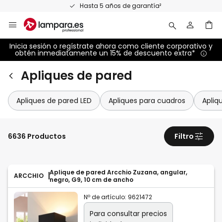
Ir
Hasta 5 años de garantía²
al
contenido
Inicia sesión o regístrate ahora como cliente corporativo y
obtén inmediatamente un 15% de descuento extra*
Apliques de pared
Apliques de pared LED
Apliques para cuadros
Apliq
6636 Productos
Filtro
Aplique de pared Arcchio Zuzana, angular,
ARCCHIO
negro, G9, 10 cm de ancho
Nº de artículo:
9621472
Para consultar precios