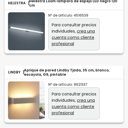
Helestra Loom lámpara de espejo LED negro 120
HELESTRA
cm
Nº de artículo:
4516539
Para consultar precios
individuales,
crea una
cuenta como cliente
profesional
Aplique de pared Lindby Tjada, 35 cm, blanco,
LINDBY
escayola, G9, pintable
Nº de artículo:
9621337
Para consultar precios
individuales,
crea una
cuenta como cliente
profesional