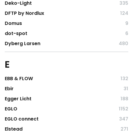
Deko-Light
335
DFTP by Nordlux
124
Domus
9
dot-spot
6
Dyberg Larsen
480
E
EBB & FLOW
132
Ebir
31
Egger Licht
188
EGLO
1152
EGLO connect
347
Elstead
271