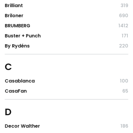
Brilliant
319
Briloner
690
BRUMBERG
1412
Buster + Punch
171
By Rydéns
220
C
Casablanca
100
CasaFan
65
D
Decor Walther
186