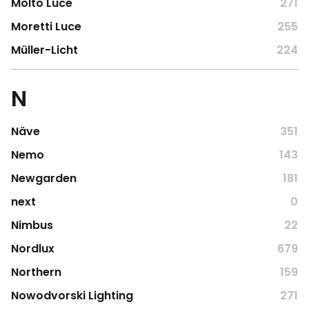
Molto Luce
271
Moretti Luce
255
Müller-Licht
224
N
Näve
351
Nemo
143
Newgarden
181
next
0
Nimbus
22
Nordlux
679
Northern
159
Nowodvorski Lighting
271