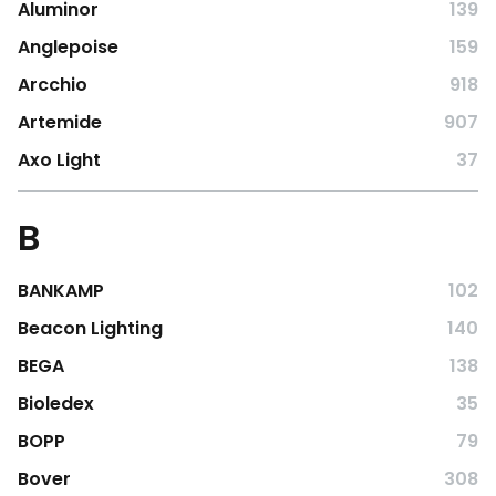
Aluminor
139
Anglepoise
159
Arcchio
918
Artemide
907
Axo Light
37
B
BANKAMP
102
Beacon Lighting
140
BEGA
138
Bioledex
35
BOPP
79
Bover
308