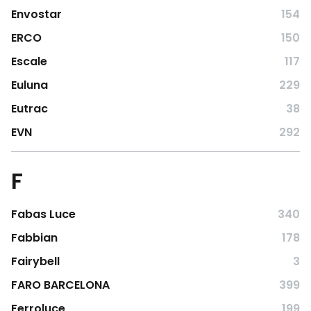
Envostar
154
ERCO
150
Escale
117
Euluna
229
Eutrac
38
EVN
292
F
Fabas Luce
340
Fabbian
178
Fairybell
3
FARO BARCELONA
399
Ferroluce
199