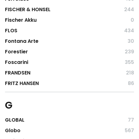
FISCHER & HONSEL
244
Fischer Akku
0
FLOS
434
Fontana Arte
30
Forestier
239
Foscarini
355
FRANDSEN
218
FRITZ HANSEN
86
G
GLOBAL
77
Globo
567