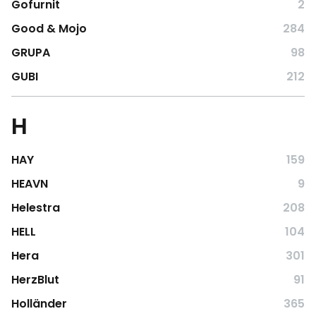
Gofurnit
2
Good & Mojo
284
GRUPA
98
GUBI
212
H
HAY
159
HEAVN
9
Helestra
208
HELL
104
Hera
301
HerzBlut
91
Holländer
365