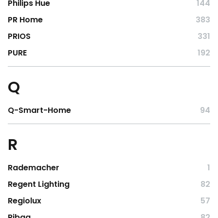
Philips Hue
144
PR Home
383
PRIOS
331
PURE
192
Q
Q-Smart-Home
94
R
Rademacher
1
Regent Lighting
82
Regiolux
57
Ribag
82