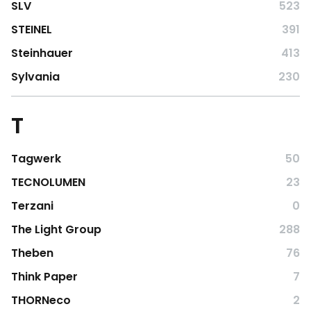
SLV
523
STEINEL
391
Steinhauer
413
Sylvania
230
T
Tagwerk
50
TECNOLUMEN
23
Terzani
0
The Light Group
288
Theben
76
Think Paper
7
THORNeco
2