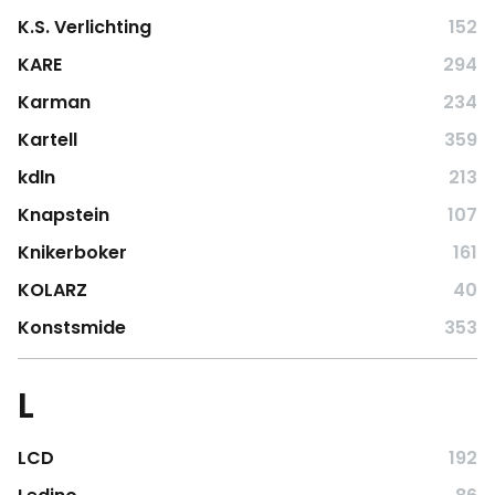
K.S. Verlichting
152
KARE
294
Karman
234
Kartell
359
kdln
213
Knapstein
107
Knikerboker
161
KOLARZ
40
Konstsmide
353
L
LCD
192