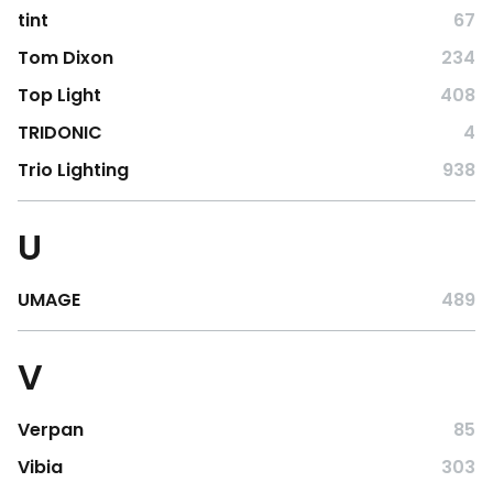
tint
67
Tom Dixon
234
Top Light
408
TRIDONIC
4
Trio Lighting
938
U
UMAGE
489
V
Verpan
85
Vibia
303