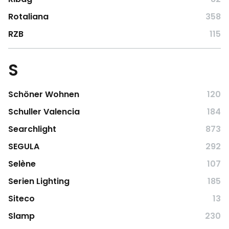
Rotaliana
358
RZB
115
S
Schöner Wohnen
120
Schuller Valencia
184
Searchlight
873
SEGULA
292
Selène
107
Serien Lighting
185
Siteco
13
Slamp
230