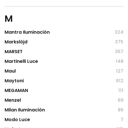
M
Mantra Iluminación
324
Markslöjd
375
MARSET
357
Martinelli Luce
148
Maul
127
Maytoni
612
MEGAMAN
111
Menzel
69
Milan Iluminación
86
Modo Luce
7