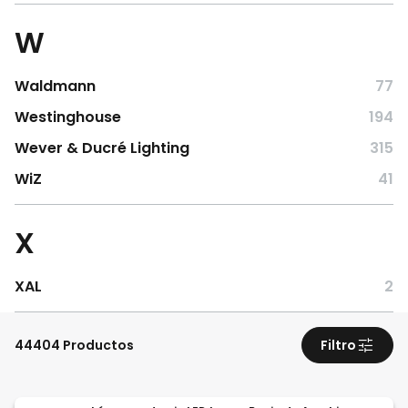
W
Waldmann
77
Westinghouse
194
Wever & Ducré Lighting
315
WiZ
41
X
XAL
2
44404 Productos
Filtro