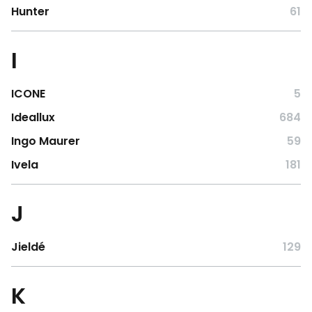
Hunter
61
I
ICONE
5
Ideallux
684
Ingo Maurer
59
Ivela
181
J
Jieldé
129
K