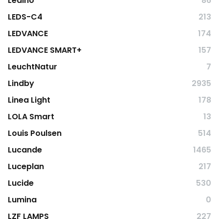
Ledino
86
LEDS-C4
213
LEDVANCE
174
LEDVANCE SMART+
157
LeuchtNatur
7
Lindby
2935
Linea Light
178
LOLA Smart
13
Louis Poulsen
514
Lucande
1465
Luceplan
217
Lucide
530
Lumina
0
LZF LAMPS
227