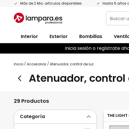
Ir
Más de 2 Mio. artículos disponibles
Hasta 5 años d
al
Buscar
contenido
un
producto,
Interior
Exterior
Bombillas
Ventil
categoría
marca...
Inicia sesión o regístrate 
Inicio
Accesorios
Atenuador, control de luz
Atenuador, control 
29 Productos
THE LIGHT
Categoría