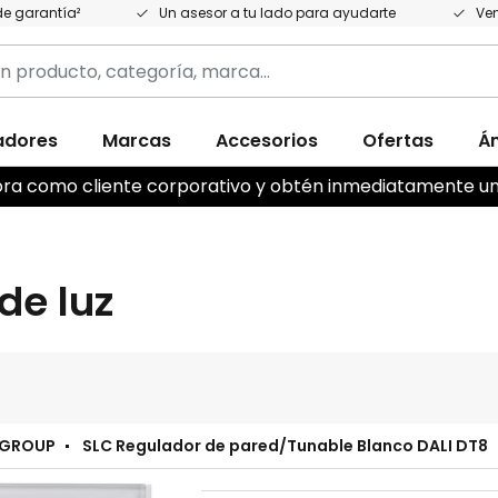
e garantía²
Un asesor a tu lado para ayudarte
Ven
adores
Marcas
Accesorios
Ofertas
Á
,
ahora como cliente corporativo y obtén inmediatamente u
de luz
 GROUP
SLC Regulador de pared/Tunable Blanco DALI DT8