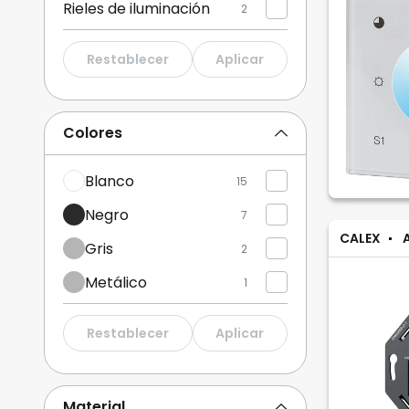
Rieles de iluminación
2
Restablecer
Aplicar
Colores
Blanco
15
Negro
7
CALEX
Gris
2
Metálico
1
Restablecer
Aplicar
Material