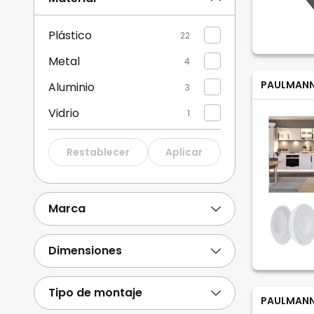
Plástico
22
Metal
4
PAULMAN
Aluminio
3
Vidrio
1
Restablecer
Aplicar
Marca
Dimensiones
Tipo de montaje
PAULMAN