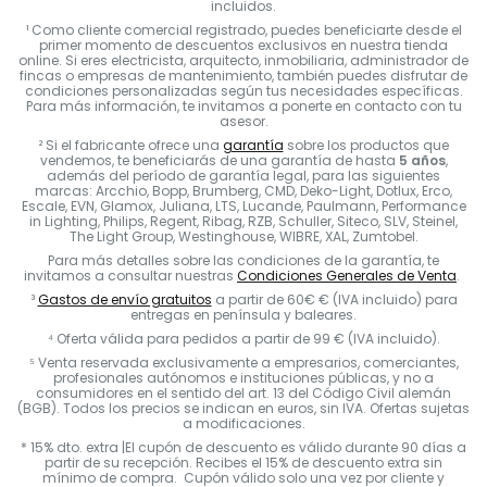
incluidos.
¹ Como cliente comercial registrado, puedes beneficiarte desde el
primer momento de descuentos exclusivos en nuestra tienda
online. Si eres electricista, arquitecto, inmobiliaria, administrador de
fincas o empresas de mantenimiento, también puedes disfrutar de
condiciones personalizadas según tus necesidades específicas.
Para más información, te invitamos a ponerte en contacto con tu
asesor.
² Si el fabricante ofrece una
garantía
sobre los productos que
vendemos, te beneficiarás de una garantía de hasta
5 años
,
además del período de garantía legal, para las siguientes
marcas: Arcchio, Bopp, Brumberg, CMD, Deko-Light, Dotlux, Erco,
Escale, EVN, Glamox, Juliana, LTS, Lucande, Paulmann, Performance
in Lighting, Philips, Regent, Ribag, RZB, Schuller, Siteco, SLV, Steinel,
The Light Group, Westinghouse, WIBRE, XAL, Zumtobel.
Para más detalles sobre las condiciones de la garantía, te
invitamos a consultar nuestras
Condiciones Generales de Venta
.
³
Gastos de envío gratuitos
a partir de 60€ € (IVA incluido) para
entregas en península y baleares.
⁴ Oferta válida para pedidos a partir de 99 € (IVA incluido).
⁵ Venta reservada exclusivamente a empresarios, comerciantes,
profesionales autónomos e instituciones públicas, y no a
consumidores en el sentido del art. 13 del Código Civil alemán
(BGB). Todos los precios se indican en euros, sin IVA. Ofertas sujetas
a modificaciones.
* 15% dto. extra |El cupón de descuento es válido durante 90 días a
partir de su recepción. Recibes el 15% de descuento extra sin
mínimo de compra. Cupón válido solo una vez por cliente y