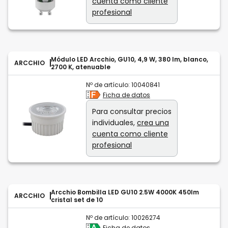
cuenta como cliente
profesional
Módulo LED Arcchio, GU10, 4,9 W, 380 lm, blanco,
ARCCHIO
2700 K, atenuable
Nº de artículo:
10040841
Ficha de datos
Para consultar precios
individuales,
crea una
cuenta como cliente
profesional
Arcchio Bombilla LED GU10 2.5W 4000K 450lm
ARCCHIO
cristal set de 10
Nº de artículo:
10026274
Ficha de datos