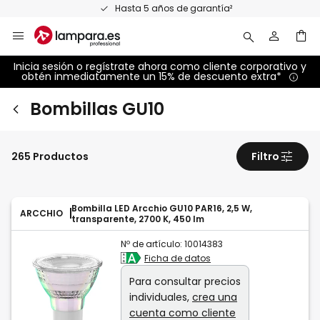
Ir
Hasta 5 años de garantía²
al
contenido
Inicia sesión o regístrate ahora como cliente corporativo y
obtén inmediatamente un 15% de descuento extra*
Bombillas GU10
265 Productos
Filtro
Bombilla LED Arcchio GU10 PAR16, 2,5 W,
ARCCHIO
transparente, 2700 K, 450 lm
Nº de artículo:
10014383
Ficha de datos
Para consultar precios
individuales,
crea una
cuenta como cliente