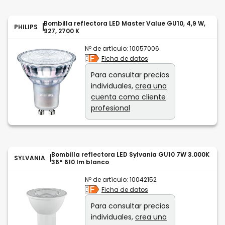
Bombilla reflectora LED Master Value GU10, 4,9 W,
PHILIPS
927, 2700 K
Nº de artículo:
10057006
Ficha de datos
Para consultar precios
individuales,
crea una
cuenta como cliente
profesional
Bombilla reflectora LED Sylvania GU10 7W 3.000K
SYLVANIA
36° 610 lm blanco
Nº de artículo:
10042152
Ficha de datos
Para consultar precios
individuales,
crea una