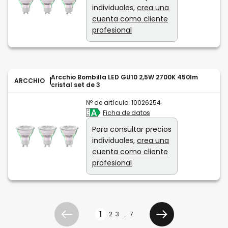
individuales,
crea una
cuenta como cliente
profesional
Arcchio Bombilla LED GU10 2,5W 2700K 450lm
ARCCHIO
cristal set de 3
Nº de artículo:
10026254
Ficha de datos
Para consultar precios
individuales,
crea una
cuenta como cliente
profesional
Página
1
2
3
...
7
Anterior
Siguiente