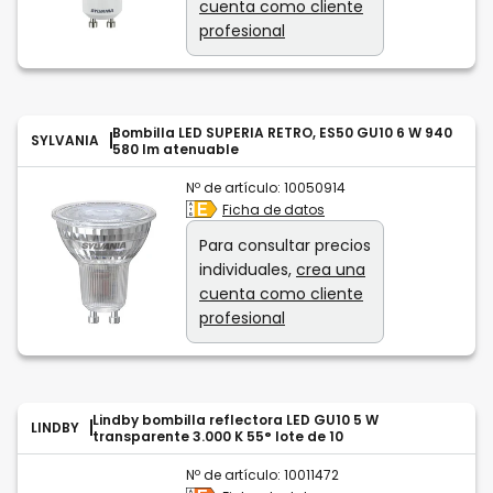
cuenta como cliente
profesional
Bombilla LED SUPERIA RETRO, ES50 GU10 6 W 940
SYLVANIA
580 lm atenuable
Nº de artículo:
10050914
Ficha de datos
Para consultar precios
individuales,
crea una
cuenta como cliente
profesional
Lindby bombilla reflectora LED GU10 5 W
LINDBY
transparente 3.000 K 55° lote de 10
Nº de artículo:
10011472