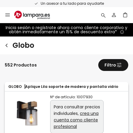
Ir
Un asesor a tu lado para ayudarte
al
contenido
Inicia sesión o regístrate ahora como cliente corporativo y
obtén inmediatamente un 15% de descuento extra*
Globo
552 Productos
Filtro
GLOBO
Aplique Lila soporte de madera y pantalla vidrio
Nº de artículo:
10017930
Para consultar precios
individuales,
crea una
cuenta como cliente
profesional