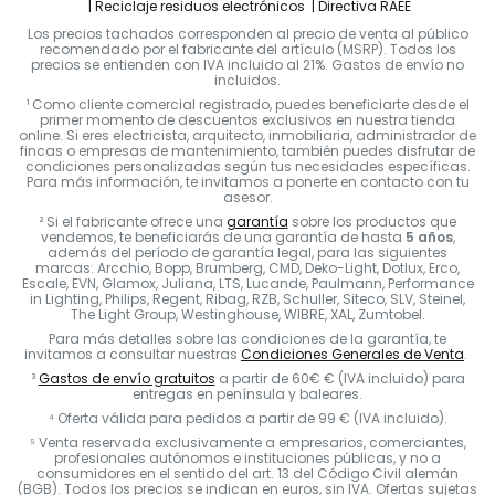
Reciclaje residuos electrónicos
Directiva RAEE
Los precios tachados corresponden al precio de venta al público
recomendado por el fabricante del artículo (MSRP). Todos los
precios se entienden con IVA incluido al 21%. Gastos de envío no
incluidos.
¹ Como cliente comercial registrado, puedes beneficiarte desde el
primer momento de descuentos exclusivos en nuestra tienda
online. Si eres electricista, arquitecto, inmobiliaria, administrador de
fincas o empresas de mantenimiento, también puedes disfrutar de
condiciones personalizadas según tus necesidades específicas.
Para más información, te invitamos a ponerte en contacto con tu
asesor.
² Si el fabricante ofrece una
garantía
sobre los productos que
vendemos, te beneficiarás de una garantía de hasta
5 años
,
además del período de garantía legal, para las siguientes
marcas: Arcchio, Bopp, Brumberg, CMD, Deko-Light, Dotlux, Erco,
Escale, EVN, Glamox, Juliana, LTS, Lucande, Paulmann, Performance
in Lighting, Philips, Regent, Ribag, RZB, Schuller, Siteco, SLV, Steinel,
The Light Group, Westinghouse, WIBRE, XAL, Zumtobel.
Para más detalles sobre las condiciones de la garantía, te
invitamos a consultar nuestras
Condiciones Generales de Venta
.
³
Gastos de envío gratuitos
a partir de 60€ € (IVA incluido) para
entregas en península y baleares.
⁴ Oferta válida para pedidos a partir de 99 € (IVA incluido).
⁵ Venta reservada exclusivamente a empresarios, comerciantes,
profesionales autónomos e instituciones públicas, y no a
consumidores en el sentido del art. 13 del Código Civil alemán
(BGB). Todos los precios se indican en euros, sin IVA. Ofertas sujetas