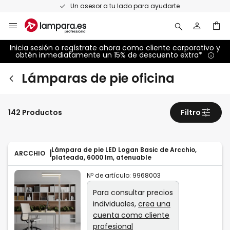
Ir
Un asesor a tu lado para ayudarte
al
contenido
Inicia sesión o regístrate ahora como cliente corporativo y
obtén inmediatamente un 15% de descuento extra*
Lámparas de pie oficina
142 Productos
Filtro
Lámpara de pie LED Logan Basic de Arcchio,
ARCCHIO
plateada, 6000 lm, atenuable
Nº de artículo:
9968003
Para consultar precios
individuales,
crea una
cuenta como cliente
profesional