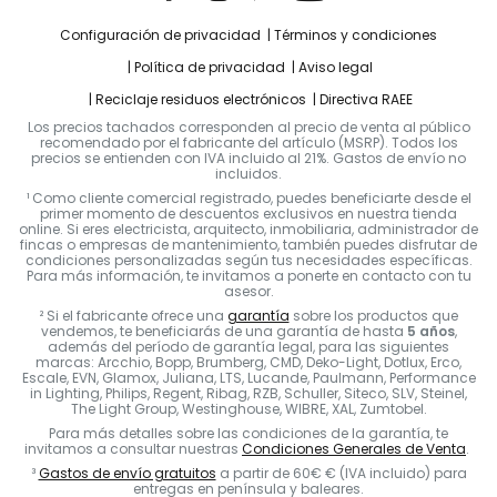
Configuración de privacidad
Términos y condiciones
Política de privacidad
Aviso legal
Reciclaje residuos electrónicos
Directiva RAEE
Los precios tachados corresponden al precio de venta al público
recomendado por el fabricante del artículo (MSRP). Todos los
precios se entienden con IVA incluido al 21%. Gastos de envío no
incluidos.
¹ Como cliente comercial registrado, puedes beneficiarte desde el
primer momento de descuentos exclusivos en nuestra tienda
online. Si eres electricista, arquitecto, inmobiliaria, administrador de
fincas o empresas de mantenimiento, también puedes disfrutar de
condiciones personalizadas según tus necesidades específicas.
Para más información, te invitamos a ponerte en contacto con tu
asesor.
² Si el fabricante ofrece una
garantía
sobre los productos que
vendemos, te beneficiarás de una garantía de hasta
5 años
,
además del período de garantía legal, para las siguientes
marcas: Arcchio, Bopp, Brumberg, CMD, Deko-Light, Dotlux, Erco,
Escale, EVN, Glamox, Juliana, LTS, Lucande, Paulmann, Performance
in Lighting, Philips, Regent, Ribag, RZB, Schuller, Siteco, SLV, Steinel,
The Light Group, Westinghouse, WIBRE, XAL, Zumtobel.
Para más detalles sobre las condiciones de la garantía, te
invitamos a consultar nuestras
Condiciones Generales de Venta
.
³
Gastos de envío gratuitos
a partir de 60€ € (IVA incluido) para
entregas en península y baleares.