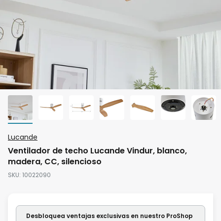
Saltar
Lucande
al
Ventilador de techo Lucande Vindur, blanco,
comienzo
madera, CC, silencioso
de
SKU
10022090
la
galería
de
Desbloquea ventajas exclusivas en nuestro ProShop
imágenes