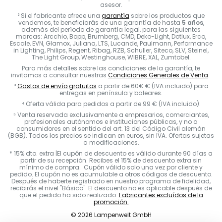
asesor.
² Si el fabricante ofrece una
garantía
sobre los productos que
vendemos, te beneficiarás de una garantía de hasta
5 años
,
además del período de garantía legal, para las siguientes
marcas: Arcchio, Bopp, Brumberg, CMD, Deko-Light, Dotlux, Erco,
Escale, EVN, Glamox, Juliana, LTS, Lucande, Paulmann, Performance
in Lighting, Philips, Regent, Ribag, RZB, Schuller, Siteco, SLV, Steinel,
The Light Group, Westinghouse, WIBRE, XAL, Zumtobel.
Para más detalles sobre las condiciones de la garantía, te
invitamos a consultar nuestras
Condiciones Generales de Venta
.
³
Gastos de envío gratuitos
a partir de 60€ € (IVA incluido) para
entregas en península y baleares.
⁴ Oferta válida para pedidos a partir de 99 € (IVA incluido).
⁵ Venta reservada exclusivamente a empresarios, comerciantes,
profesionales autónomos e instituciones públicas, y no a
consumidores en el sentido del art. 13 del Código Civil alemán
(BGB). Todos los precios se indican en euros, sin IVA. Ofertas sujetas
a modificaciones.
* 15% dto. extra |El cupón de descuento es válido durante 90 días a
partir de su recepción. Recibes el 15% de descuento extra sin
mínimo de compra. Cupón válido solo una vez por cliente y
pedido. El cupón no es acumulable a otros códigos de descuento.
Después de haberte registrado en nuestro programa de fidelidad,
recibirás el nivel "Básico". El descuento no es aplicable después de
que el pedido ha sido realizado.
Fabricantes excluídos de la
promoción.
© 2026 Lampenwelt GmbH