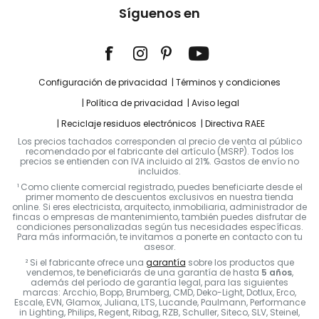
Síguenos en
Configuración de privacidad
Términos y condiciones
Política de privacidad
Aviso legal
Reciclaje residuos electrónicos
Directiva RAEE
Los precios tachados corresponden al precio de venta al público
recomendado por el fabricante del artículo (MSRP). Todos los
precios se entienden con IVA incluido al 21%. Gastos de envío no
incluidos.
¹ Como cliente comercial registrado, puedes beneficiarte desde el
primer momento de descuentos exclusivos en nuestra tienda
online. Si eres electricista, arquitecto, inmobiliaria, administrador de
fincas o empresas de mantenimiento, también puedes disfrutar de
condiciones personalizadas según tus necesidades específicas.
Para más información, te invitamos a ponerte en contacto con tu
asesor.
² Si el fabricante ofrece una
garantía
sobre los productos que
vendemos, te beneficiarás de una garantía de hasta
5 años
,
además del período de garantía legal, para las siguientes
marcas: Arcchio, Bopp, Brumberg, CMD, Deko-Light, Dotlux, Erco,
Escale, EVN, Glamox, Juliana, LTS, Lucande, Paulmann, Performance
in Lighting, Philips, Regent, Ribag, RZB, Schuller, Siteco, SLV, Steinel,