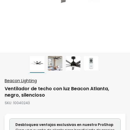
Saltar
Beacon Lighting
al
Ventilador de techo con luz Beacon Atlanta,
comienzo
negro, silencioso
de
SKU
10040243
la
galería
de
Desbloquea ventajas exclusivas en nuestro ProShop
imágenes