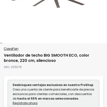
Saltar
CasaFan
al
Ventilador de techo BIG SMOOTH ECO, color
comienzo
bronce, 220 cm, silencioso
de
SKU
2015176
la
galería
de
Desbloquea ventajas exclusivas en nuestro ProShop
imágenes
Crea una cuenta de cliente para beneficiarte de precios
exclusivos para clientes comerciales, con descuentos
de
hasta el 55% en marcas seleccionadas.
Regístrate ahora