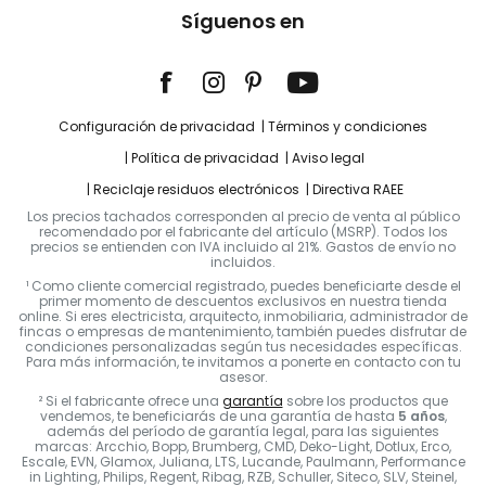
Síguenos en
Configuración de privacidad
Términos y condiciones
Política de privacidad
Aviso legal
Reciclaje residuos electrónicos
Directiva RAEE
Los precios tachados corresponden al precio de venta al público
recomendado por el fabricante del artículo (MSRP). Todos los
precios se entienden con IVA incluido al 21%. Gastos de envío no
incluidos.
¹ Como cliente comercial registrado, puedes beneficiarte desde el
primer momento de descuentos exclusivos en nuestra tienda
online. Si eres electricista, arquitecto, inmobiliaria, administrador de
fincas o empresas de mantenimiento, también puedes disfrutar de
condiciones personalizadas según tus necesidades específicas.
Para más información, te invitamos a ponerte en contacto con tu
asesor.
² Si el fabricante ofrece una
garantía
sobre los productos que
vendemos, te beneficiarás de una garantía de hasta
5 años
,
además del período de garantía legal, para las siguientes
marcas: Arcchio, Bopp, Brumberg, CMD, Deko-Light, Dotlux, Erco,
Escale, EVN, Glamox, Juliana, LTS, Lucande, Paulmann, Performance
in Lighting, Philips, Regent, Ribag, RZB, Schuller, Siteco, SLV, Steinel,