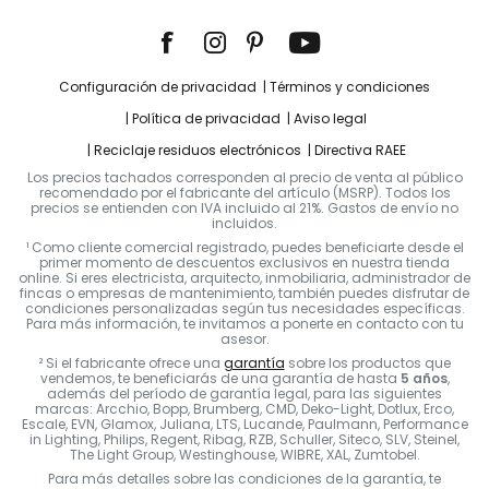
Configuración de privacidad
Términos y condiciones
Política de privacidad
Aviso legal
Reciclaje residuos electrónicos
Directiva RAEE
Los precios tachados corresponden al precio de venta al público
recomendado por el fabricante del artículo (MSRP). Todos los
precios se entienden con IVA incluido al 21%. Gastos de envío no
incluidos.
¹ Como cliente comercial registrado, puedes beneficiarte desde el
primer momento de descuentos exclusivos en nuestra tienda
online. Si eres electricista, arquitecto, inmobiliaria, administrador de
fincas o empresas de mantenimiento, también puedes disfrutar de
condiciones personalizadas según tus necesidades específicas.
Para más información, te invitamos a ponerte en contacto con tu
asesor.
² Si el fabricante ofrece una
garantía
sobre los productos que
vendemos, te beneficiarás de una garantía de hasta
5 años
,
además del período de garantía legal, para las siguientes
marcas: Arcchio, Bopp, Brumberg, CMD, Deko-Light, Dotlux, Erco,
Escale, EVN, Glamox, Juliana, LTS, Lucande, Paulmann, Performance
in Lighting, Philips, Regent, Ribag, RZB, Schuller, Siteco, SLV, Steinel,
The Light Group, Westinghouse, WIBRE, XAL, Zumtobel.
Para más detalles sobre las condiciones de la garantía, te