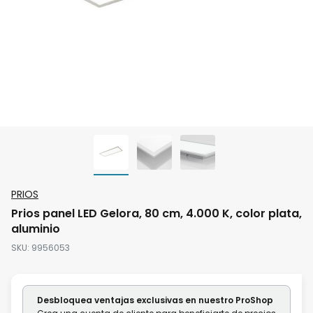
Saltar
PRIOS
al
Prios panel LED Gelora, 80 cm, 4.000 K, color plata,
comienzo
aluminio
de
SKU
9956053
la
galería
de
Desbloquea ventajas exclusivas en nuestro ProShop
imágenes